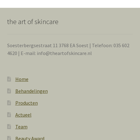
the art of skincare
Soesterbergsestraat 11 3768 EA Soest | Telefoon: 035 602
4620 | E-mail: info@theartofskincare.nl
Home
Behandelingen
Producten
Actueel
Team
Beauty Award