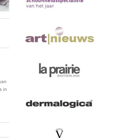
 van
s in