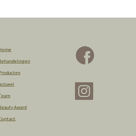
Home
Behandelingen
Producten
Actueel
Team
Beauty Award
Contact