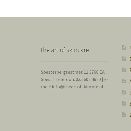
the art of skincare
Soesterbergsestraat 11 3768 EA
Soest | Telefoon: 035 602 4620 | E-
mail: info@theartofskincare.nl