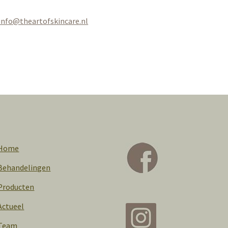
info@theartofskincare.nl
Home
Behandelingen
Producten
Actueel
Team