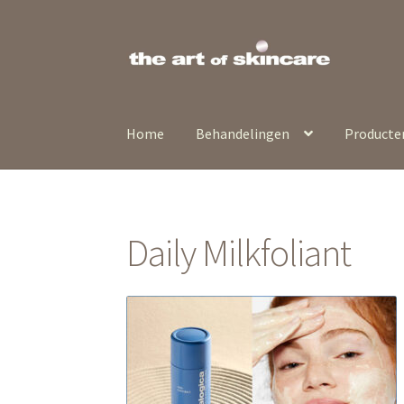
Ga
Ga
door
naar
naar
de
navigatie
inhoud
Home
Behandelingen
Producte
Daily Milkfoliant