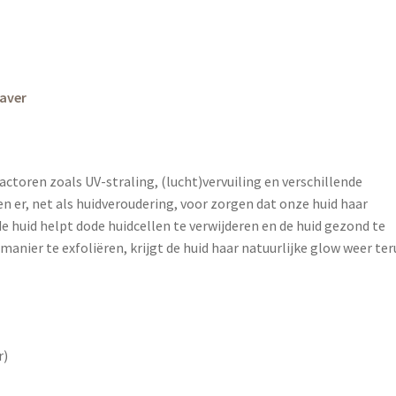
haver
ctoren zoals UV-straling, (lucht)vervuiling en verschillende
er, net als huidveroudering, voor zorgen dat onze huid haar
 de huid helpt dode huidcellen te verwijderen en de huid gezond te
manier te exfoliëren, krijgt de huid haar natuurlijke glow weer ter
r)