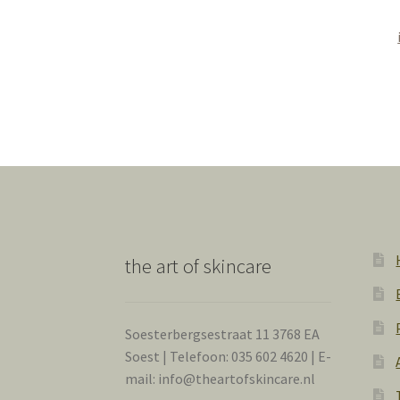
the art of skincare
Soesterbergsestraat 11 3768 EA
Soest | Telefoon: 035 602 4620 | E-
mail: info@theartofskincare.nl