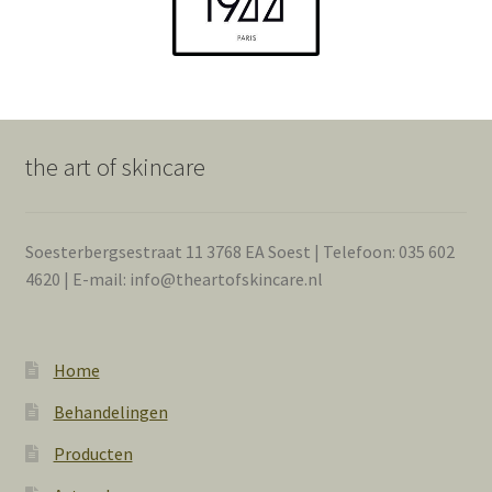
the art of skincare
Soesterbergsestraat 11 3768 EA Soest | Telefoon: 035 602
4620 | E-mail: info@theartofskincare.nl
Home
Behandelingen
Producten