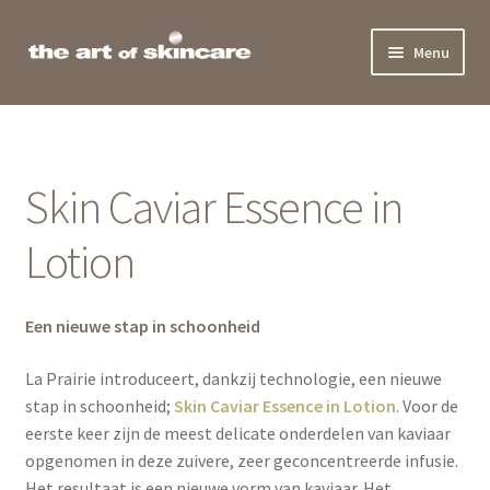
Ga
Ga
Menu
door
naar
naar
de
Home
navigatie
inhoud
Behandelingen
Skin Caviar Essence in
Producten
Lotion
Actueel
Een nieuwe stap i
n schoonheid
Team
La Prairie introduceert, dankzij technologie, een nieuwe
Beauty Award
stap in schoonheid;
Skin Caviar Essence in Lotion
. Voor de
eerste keer zijn de meest delicate onderdelen van kaviaar
Contact
opgenomen in deze zuivere, zeer geconcentreerde infusie.
Het resultaat is een nieuwe vorm van kaviaar. Het