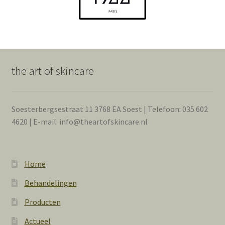
the art of skincare
Soesterbergsestraat 11 3768 EA Soest | Telefoon: 035 602
4620 | E-mail: info@theartofskincare.nl
Home
Behandelingen
Producten
Actueel