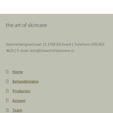
the art of skincare
Soesterbergsestraat 11 3768 EA Soest | Telefoon: 035 602
4620 | E-mail: info@theartofskincare.nl
Home
Behandelingen
Producten
Actueel
Team