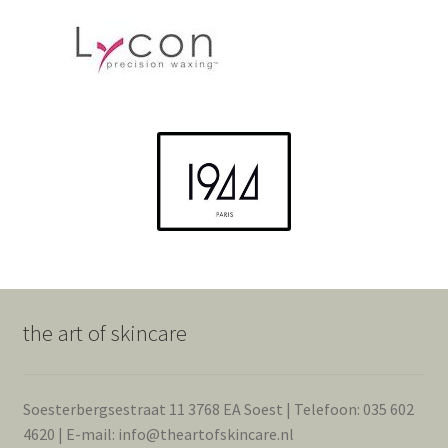
the art of skincare
Soesterbergsestraat 11 3768 EA Soest | Telefoon: 035 602
4620 | E-mail: info@theartofskincare.nl