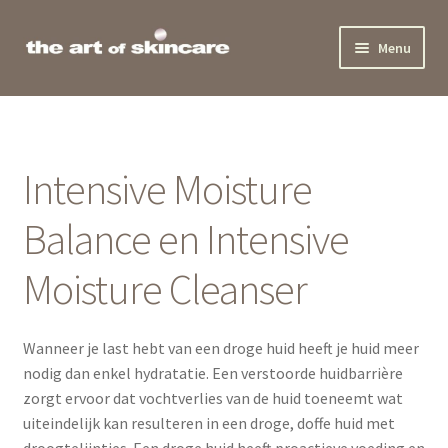
Ga
Ga
Menu
door
naar
naar
de
Home
navigatie
inhoud
Behandelingen
Intensive Moisture
Producten
Balance en Intensive
Actueel
Moisture Cleanser
Team
Wanneer je last hebt van een droge huid heeft je huid meer
Beauty Award
nodig dan enkel hydratatie. Een verstoorde huidbarrière
zorgt ervoor dat vochtverlies van de huid toeneemt wat
Contact
uiteindelijk kan resulteren in een droge, doffe huid met