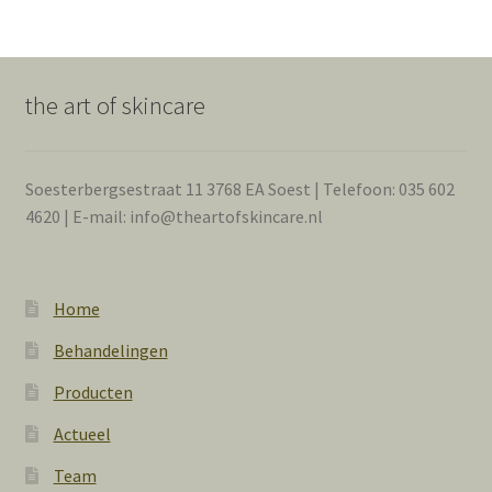
the art of skincare
Soesterbergsestraat 11 3768 EA Soest | Telefoon: 035 602
4620 | E-mail: info@theartofskincare.nl
Home
Behandelingen
Producten
Actueel
Team