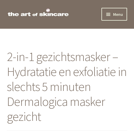
Ga
Ga
Menu
door
naar
naar
de
Home
navigatie
inhoud
Behandelingen
2-in-1 gezichtsmasker –
Producten
Hydratatie en exfoliatie in
Actueel
slechts 5 minuten
Team
Dermalogica masker
Beauty Award
gezicht
Contact