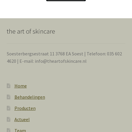
the art of skincare
Soesterbergsestraat 11 3768 EA Soest | Telefoon: 035 602
4620 | E-mail: info@theartofskincare.nl
Home
Behandelingen
Producten
Actueel
Team