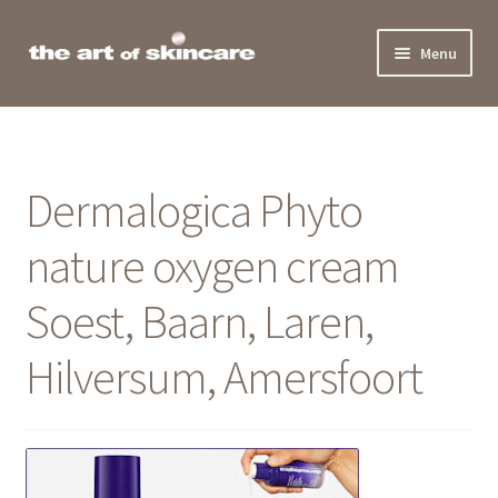
Ga
Ga
Menu
door
naar
naar
de
Home
navigatie
inhoud
Behandelingen
Dermalogica Phyto
Producten
nature oxygen cream
Actueel
Soest, Baarn, Laren,
Team
Hilversum, Amersfoort
Beauty Award
Contact