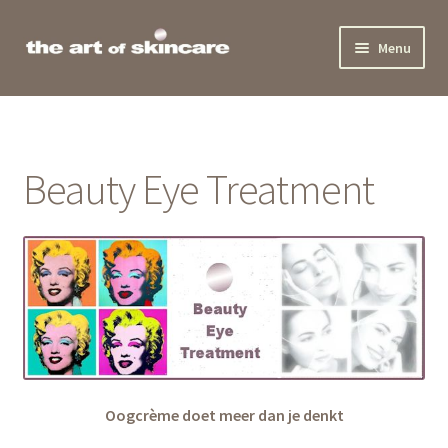
Ga
Ga
Menu
door
naar
naar
de
Home
navigatie
inhoud
Behandelingen
Beauty Eye Treatment
Producten
Actueel
Team
Beauty Award
Contact
Oogcrème doet meer dan je denkt