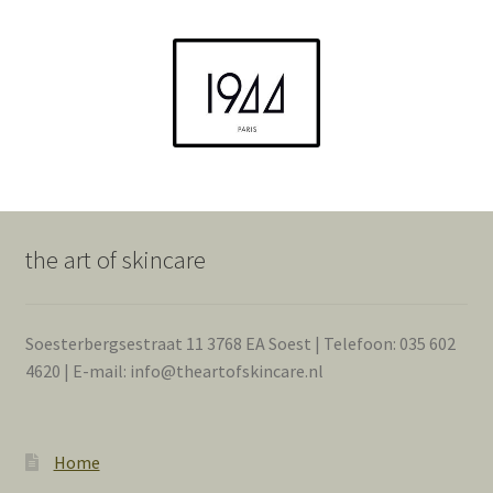
the art of skincare
Soesterbergsestraat 11 3768 EA Soest | Telefoon: 035 602
4620 | E-mail: info@theartofskincare.nl
Home